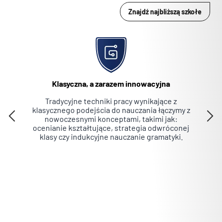
Znajdź najbliższą szkołe
Nieklasyfikowane pliki cookie, to pliki, które są w procesie
klasyfikowania, wraz z dostawcami poszczególnych ciasteczek.
Odrzuć
Zapisz moje preferencje
Klasyczna, a zarazem innowacyjna
Eg
Akceptuj wszystko
Tradycyjne techniki pracy wynikające z
klasycznego podejścia do nauczania łączymy z
międ
nowoczesnymi konceptami, takimi jak:
ale n
ocenianie kształtujące, strategia odwróconej
ja
klasy czy indukcyjne nauczanie gramatyki.
W
kom