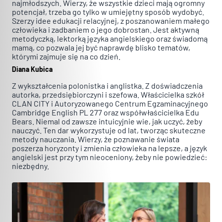
najmłodszych. Wierzy, że wszystkie dzieci mają ogromny
potencjał, trzeba go tylko w umiejętny sposób wydobyć.
Szerzy idee edukacji relacyjnej, z poszanowaniem małego
człowieka i zadbaniem o jego dobrostan. Jest aktywną
metodyczką, lektorką języka angielskiego oraz świadomą
mamą, co pozwala jej być naprawdę blisko tematów,
którymi zajmuje się na co dzień.
Diana Kubica
Z wykształcenia polonistka i anglistka. Z doświadczenia
autorka, przedsiębiorczyni i szefowa. Właścicielka szkół
CLAN CITY i Autoryzowanego Centrum Egzaminacyjnego
Cambridge English PL 277 oraz współwłaścicielka Edu
Bears. Niemal od zawsze intuicyjnie wie, jak uczyć, żeby
nauczyć. Ten dar wykorzystuje od lat, tworząc skuteczne
metody nauczania. Wierzy, że poznawanie świata
poszerza horyzonty i zmienia człowieka na lepsze, a język
angielski jest przy tym nieoceniony, żeby nie powiedzieć:
niezbędny.