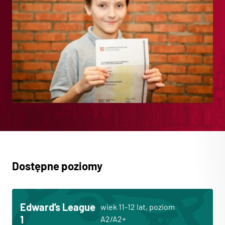
Dostępne poziomy
Edward’s League
wiek 11-12 lat, poziom
1
A2/A2+