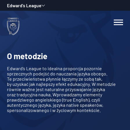
Edward's League
Wykorzystujemy pliki cookie do spersonalizowania treści i reklam,
aby oferować funkcje społecznościowe i analizować ruch w naszej
witrynie. Informacje o tym, jak korzystasz z naszej witryny,
udostępniamy partnerom społecznościowym, reklamowym i
analitycznym. Partnerzy mogą połączyć te informacje z innymi
danymi otrzymanymi od Ciebie lub uzyskanymi podczas
O metodzie
korzystania z ich usług.
Edward’s League to idealna proporcja pozornie
sprzecznych podejść do nauczania języka obcego.
Niezbędne
Te przeciwieństwa płynnie łączymy ze sobą tak,
by uzyskać jak najlepszy efekt edukacyjny. W metodzie
Niezbędne pliki cookie mają kluczowe znaczenie dla
równie ważne jest naturalne przyswajanie języka
podstawowych funkcji witryny i witryna nie będzie działać w
oraz tradycyjna nauka. Wprowadzamy elementy
zamierzony sposób bez nich. Te pliki cookie nie przechowują
prawdziwego angielskiego (true English), czyli
żadnych danych umożliwiających identyfikację osoby.
autentycznego języka, języka native speakerów,
spersonalizowanego i w życiowym kontekście.
Preferencje