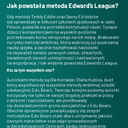
Jak powstała metoda Edward’s League?
Gdy metody Teddy Eddie oraz Savvy Ed dobrze
się sprawdzały w kilkuset szkołach językowych w całej
Polsce, pojawiła się potrzeba kontynuacji nauki. Tysiące
dzieci z kompetencjami na wysokim poziomie
potrzebowało kursu skrojonego na ich miarę. Brakowało
na rynku metody ambitnej, która wykroczy już poza samą
naukę języka, a zacznie kształtować nastolatki
na obywateli świata: pewnych siebie, otwartych,
świadomych swoich umiejętności i nastawionych
na współpracę. I tak właśnie powstała Edward’s League.
Kto za tym wszystkim stoi?
Autorkami metody są Ola Komada i Diana Kubica, duet
który współtworzył wszystkie metody ambitnej ścieżki
edukacyjnej Edu Bears. Tworząc kolejne poziomy autorki
korzystały nie tylko ze swojej bogatej praktyki w pracy
z dziecmi i nastolatkami, ale posiłkowały
się doświadczeniem grona specjalistów z Edu Bears.
Obecnie dynamicznie powiększający się zespół
metodyków Edu Bears stale dba o utrzymanie jakości
naszych materiałów oraz zajęć prowadzonych
w Akredytowanych Centrach, będąc jednocześnie