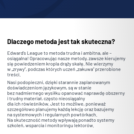
Pliki cookie dotyczące preferencji umożliwiają stronie
zapamiętanie informacji, które zmieniają wygląd lub
funkcjonowanie strony, np. preferowany język lub region, w
którym znajduje się użytkownik.
Statystyka
Dlaczego metoda jest tak skuteczna?
Statystyczne pliki cookie pomagają właścicielem stron
internetowych zrozumieć, w jaki sposób różni użytkownicy
Edward’s League to metoda trudna i ambitna, ale –
osiągalna! Opracowując nasze metody, zawsze kierujemy
zachowują się na stronie, gromadząc i zgłaszając anonimowe
się powiedzeniem kropla drąży skałę. Nie wierzymy
informacje.
w „zrywy”, podczas których uczeń „zakuwa” przerobione
treści.
Marketing
Nasi podopieczni, dzięki starannie zaplanowanym
doświadczeniom językowym, są w stanie
Marketingowe pliki cookie stosowane są w celu śledzenia
bez nadmiernego wysiłku opanować naprawdę obszerny
użytkowników na stronach internetowych. Celem jest
i trudny materiał, często nieosiągalny
dla ich rówieśników. Jest to możliwe, ponieważ
wyświetlanie reklam, które są istotne i interesujące dla
szczegółowo planujemy każdą lekcję oraz bazujemy
poszczególnych użytkowników i tym samym bardziej cenne dla
na systemowych i regularnych powtórkach.
wydawców i reklamodawców strony trzeciej.
Na skuteczność metody wpływają ponadto systemy
szkoleń, wsparcia i monitoringu lektorów.
Nieklasyfikowane